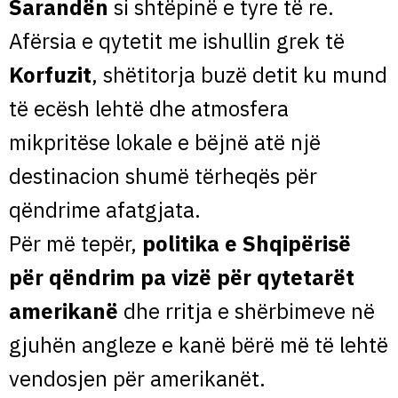
Sarandën
si shtëpinë e tyre të re.
Afërsia e qytetit me ishullin grek të
Korfuzit
, shëtitorja buzë detit ku mund
të ecësh lehtë dhe atmosfera
mikpritëse lokale e bëjnë atë një
destinacion shumë tërheqës për
qëndrime afatgjata.
Për më tepër,
politika e Shqipërisë
për qëndrim pa vizë për qytetarët
amerikanë
dhe rritja e shërbimeve në
gjuhën angleze e kanë bërë më të lehtë
vendosjen për amerikanët.