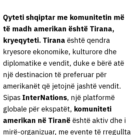
Qyteti shqiptar me komunitetin më
të madh amerikan është Tirana,
kryeqyteti.
Tirana
është qendra
kryesore ekonomike, kulturore dhe
diplomatike e vendit, duke e bërë atë
një destinacion të preferuar për
amerikanët që jetojnë jashtë vendit.
Sipas
InterNations
, një platformë
globale për ekspatët,
komuniteti
amerikan në Tiranë
është aktiv dhe i
mirë-organizuar, me evente të rregullta