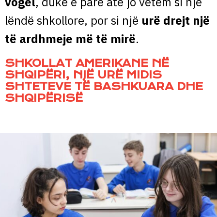
vogël
, duke e parë atë jo vetëm si një
lëndë shkollore, por si një
urë drejt një
të ardhmeje më të mirë
.
SHKOLLAT AMERIKANE NË
SHQIPËRI, NJË URË MIDIS
SHTETEVE TË BASHKUARA DHE
SHQIPËRISË