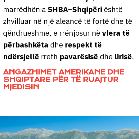
marrëdhënia
SHBA–Shqipëri
është
zhvilluar në një aleancë të fortë dhe të
qëndrueshme, e rrënjosur në
vlera të
përbashkëta
dhe
respekt të
ndërsjellë
rreth
pavarësisë
dhe
lirisë
.
ANGAZHIMET AMERIKANE DHE
SHQIPTARE PËR TË RUAJTUR
MJEDISIN