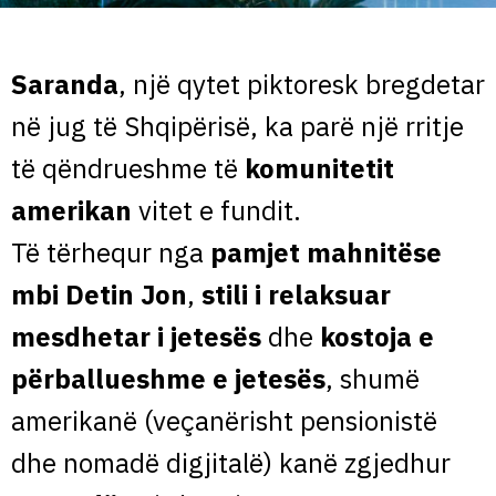
Saranda
, një qytet piktoresk bregdetar
në jug të Shqipërisë, ka parë një rritje
të qëndrueshme të
komunitetit
amerikan
vitet e fundit.
Të tërhequr nga
pamjet mahnitëse
mbi Detin Jon
,
stili i relaksuar
mesdhetar i jetesës
dhe
kostoja e
përballueshme e jetesës
, shumë
amerikanë (veçanërisht pensionistë
dhe nomadë digjitalë) kanë zgjedhur