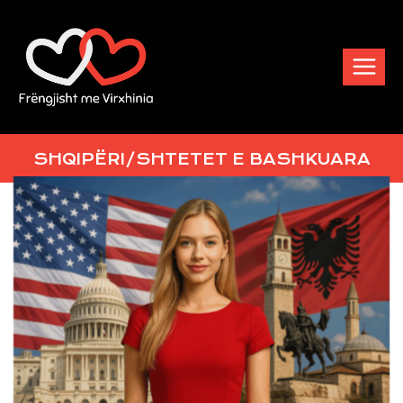
SHQIPËRI/SHETET E
SHQIPËRI/SHTETET E BASHKUARA
BASHKUARA