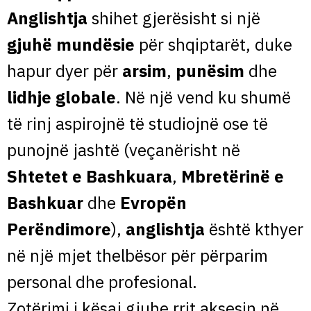
Anglishtja
shihet gjerësisht si një
gjuhë mundësie
për shqiptarët, duke
hapur dyer për
arsim
,
punësim
dhe
lidhje globale
. Në një vend ku shumë
të rinj aspirojnë të studiojnë ose të
punojnë jashtë (veçanërisht në
Shtetet e Bashkuara
,
Mbretërinë e
Bashkuar
dhe
Evropën
Perëndimore
),
anglishtja
është kthyer
në një mjet thelbësor për përparim
personal dhe profesional.
Zotërimi i kësaj gjuhe rrit aksesin në