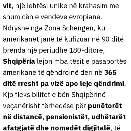
vit
, një lehtësi unike në krahasim me
shumicën e vendeve evropiane.
Ndryshe nga Zona Schengen, ku
amerikanët janë të kufizuar në 90 ditë
brenda një periudhe 180-ditore,
Shqipëria
lejon mbajtësit e pasaportës
amerikane të qëndrojnë deri në
365
ditë rresht pa vizë apo leje qëndrimi
.
Kjo fleksibilitet e bën Shqipërinë
veçanërisht tërheqëse për
punëtorët
në distancë, pensionistët, udhëtarët
afatgjatë dhe nomadët digjitalë
, të