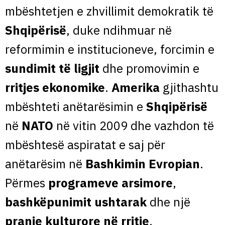
mbështetjen e zhvillimit demokratik të
Shqipërisë
, duke ndihmuar në
reformimin e institucioneve, forcimin e
sundimit të ligjit
dhe promovimin e
rritjes ekonomike
.
Amerika
gjithashtu
mbështeti anëtarësimin e
Shqipërisë
në
NATO
në vitin 2009 dhe vazhdon të
mbështesë aspiratat e saj për
anëtarësim në
Bashkimin Evropian
.
Përmes
programeve arsimore
,
bashkëpunimit ushtarak
dhe një
pranie kulturore në rritje
,