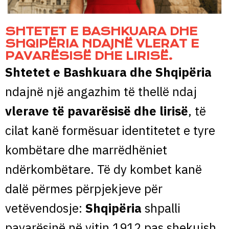
SHTETET E BASHKUARA DHE
SHQIPËRIA NDAJNË VLERAT E
PAVARËSISË DHE LIRISË.
Shtetet e Bashkuara dhe Shqipëria
ndajnë një angazhim të thellë ndaj
vlerave të pavarësisë dhe lirisë
, të
cilat kanë formësuar identitetet e tyre
kombëtare dhe marrëdhëniet
ndërkombëtare. Të dy kombet kanë
dalë përmes përpjekjeve për
vetëvendosje:
Shqipëria
shpalli
pavarësinë në vitin 1912 pas shekujsh