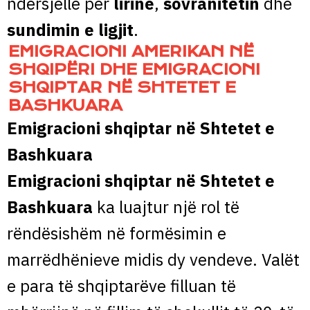
ndërsjellë për
lirinë
,
sovranitetin
dhe
sundimin e ligjit
.
EMIGRACIONI AMERIKAN NË
SHQIPËRI DHE EMIGRACIONI
SHQIPTAR NË SHTETET E
BASHKUARA
Emigracioni shqiptar në Shtetet e
Bashkuara
Emigracioni shqiptar në Shtetet e
Bashkuara
ka luajtur një rol të
rëndësishëm në formësimin e
marrëdhënieve midis dy vendeve. Valët
e para të shqiptarëve filluan të