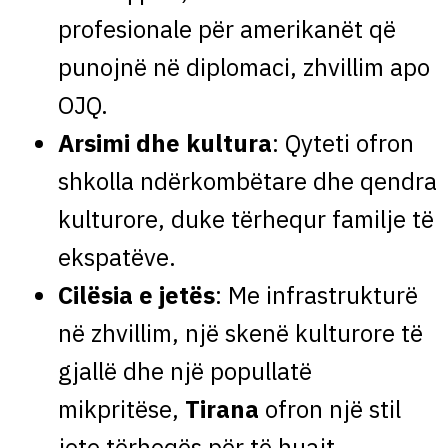
profesionale për amerikanët që
punojnë në diplomaci, zhvillim apo
OJQ.
Arsimi dhe kultura
: Qyteti ofron
shkolla ndërkombëtare dhe qendra
kulturore, duke tërhequr familje të
ekspatëve.
Cilësia e jetës
: Me infrastrukturë
në zhvillim, një skenë kulturore të
gjallë dhe një popullatë
mikpritëse,
Tirana
ofron një stil
jete tërheqës për të huajt.